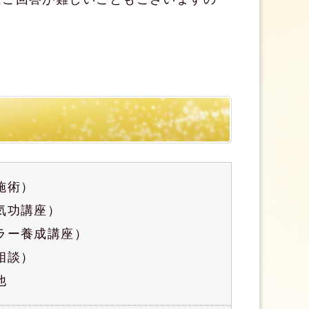
施術）
気功講座）
ラー養成講座）
相談）
他