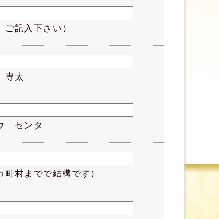
、ご記入下さい）
 専太
ウ センタ
市町村までで結構です）