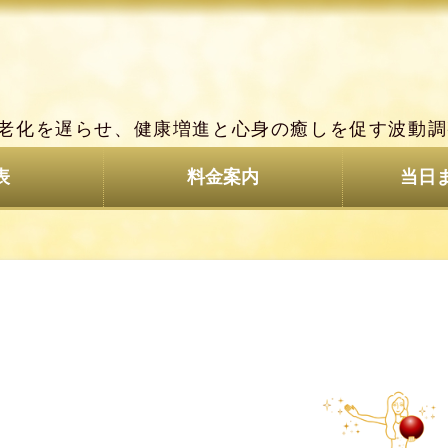
山梨県甲府市 気功 ヒーリング
老化を遅らせ、健康増進と心身の癒しを促す波動調
表
料金案内
当日