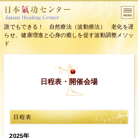
山梨県甲府市 気功
誰でもできる！ 自然療法（波動療法） 老化を遅
らせ、健康増進と心身の癒しを促す波動調整メソッ
ド
ホーム
日程表
日程表・開催会場
料金案内
当日までの流れ
ご予約・お問い合わせ
日程表
2025年